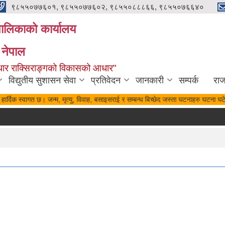
९८५५०७७६०१, ९८५५०७७६०२, ९८५५०८८८६६, ९८५५०७६६४०
यपालिकाको कार्यालय
 नेपाल
पुर्वाधार राक्सिराङ्गको विकासको आधार"
विद्युतीय सुशासन सेवा
प्रतिवेदन
जानकारी
सम्पर्क
रा
हार्दिक स्वागत छ। जन्म, मृत्यु, विवाह, बसाइसराई र सम्बन्ध बिच्छेद जस्ता घटनाहरु घटना घटे