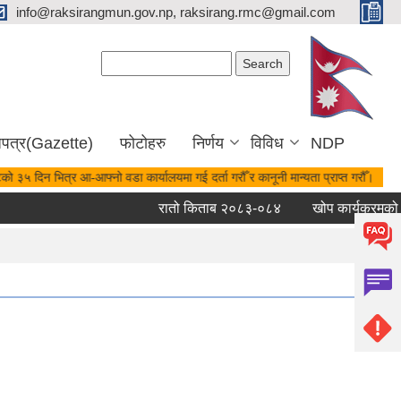
info@raksirangmun.gov.np, raksirang.rmc@gmail.com
Search form
Search
जपत्र(Gazette)
फोटोहरु
निर्णय
विविध
NDP
को ३५ दिन भित्र आ-आफ्नो वडा कार्यालयमा गई दर्ता गरौँ र कानूनी मान्यता प्राप्त गरौँ।
रातो किताब २०८३-०८४
खोप कार्यक्रमको ला