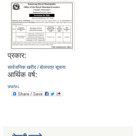
प्रकार:
सार्वजनिक खरीद / बोलपत्र सूचना
आर्थिक वर्ष:
७७/७८
स्व-मुल्याङ्कन(Local Government Institutional Capacity Self-Assessment ))