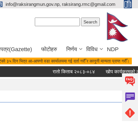
info@raksirangmun.gov.np, raksirang.rmc@gmail.com
Search form
Search
जपत्र(Gazette)
फोटोहरु
निर्णय
विविध
NDP
को ३५ दिन भित्र आ-आफ्नो वडा कार्यालयमा गई दर्ता गरौँ र कानूनी मान्यता प्राप्त गरौँ।
रातो किताब २०८३-०८४
खोप कार्यक्रमको लाग