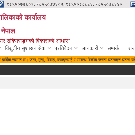
९८५५०७७६०१, ९८५५०७७६०२, ९८५५०८८८६६, ९८५५०७६६४०
यपालिकाको कार्यालय
 नेपाल
पुर्वाधार राक्सिराङ्गको विकासको आधार"
विद्युतीय सुशासन सेवा
प्रतिवेदन
जानकारी
सम्पर्क
रा
हार्दिक स्वागत छ। जन्म, मृत्यु, विवाह, बसाइसराई र सम्बन्ध बिच्छेद जस्ता घटनाहरु घटना घटे