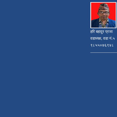
हरि बहादुर प्रजा
वडाध्यक्ष, वडा नं.५
९८५५०७६९४८