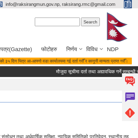
info@raksirangmun.gov.np, raksirang.rmc@gmail.com
Search form
Search
जपत्र(Gazette)
फोटोहरु
निर्णय
विविध
NDP
को ३५ दिन भित्र आ-आफ्नो वडा कार्यालयमा गई दर्ता गरौँ र कानूनी मान्यता प्राप्त गरौँ।
मौजुदा सूचीमा दर्ता तथा अद्यावधिक गर्ने सम्बन्धी 
ंसोधन तथा अर्धवार्षिक समिक्षा, न्यायिक समितिको प्रतिवेदन, स्थानीय तह