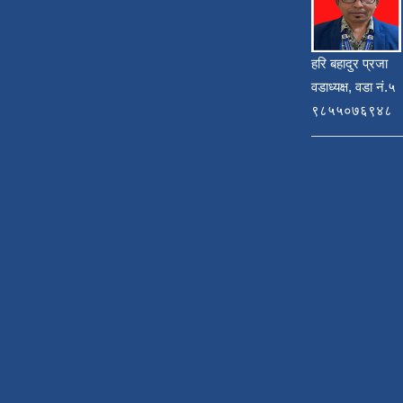
हरि बहादुर प्रजा
वडाध्यक्ष, वडा नं.५
९८५५०७६९४८