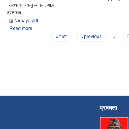
संस्थागत स्व-मुल्यांकन, आ.व.
दस्तावेज:
Nirnaya.pdf
Read more
about गाउँसभाको एघारौं (हिउँदे ) अधिवेशनको निर्णयहरु
Pages
« first
‹ previous
…
प्रवक्ता