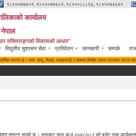
९८५५०७७६०१, ९८५५०७७६०२, ९८५५०८८८६६, ९८५५०७६६४०
यपालिकाको कार्यालय
 नेपाल
पुर्वाधार राक्सिराङ्गको विकासको आधार"
विद्युतीय सुशासन सेवा
प्रतिवेदन
जानकारी
सम्पर्क
रा
ार्दिक स्वागत छ। जन्म, मृत्यु, विवाह, बसाइसराई र सम्बन्ध बिच्छेद जस्ता घटनाहरु घटना घटे
िवेशन सम्पन्न भएको छ । सभाबाट चालु आ.व.२०७८/०८९ को बजेट तथा कार्यक्रम स