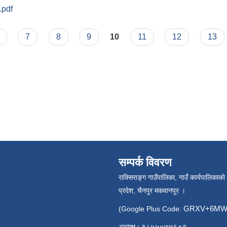
.pdf
प्रवाहिकरण रणनीति आ.व.२०७९–०८० देखि ०८३–०८४ सम्म
7
8
9
10
11
12
13
सम्पर्क विवरण
राक्सिराङ्ग गाउँपालिका, गाउँ कार्यपालिकाको
प्रदेश, चैनपुर मकवानपुर ।
GRXV+6MW 
(Google Plus Code:
अध्यक्ष : ९८५५०७७६०१