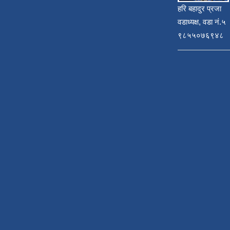
हरि बहादुर प्रजा
वडाध्यक्ष, वडा नं.५
९८५५०७६९४८