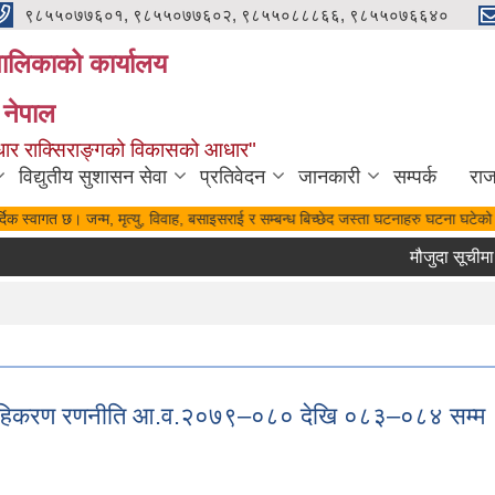
९८५५०७७६०१, ९८५५०७७६०२, ९८५५०८८८६६, ९८५५०७६६४०
यपालिकाको कार्यालय
 नेपाल
पुर्वाधार राक्सिराङ्गको विकासको आधार"
विद्युतीय सुशासन सेवा
प्रतिवेदन
जानकारी
सम्पर्क
रा
दिक स्वागत छ। जन्म, मृत्यु, विवाह, बसाइसराई र सम्बन्ध बिच्छेद जस्ता घटनाहरु घटना घटेको 
मौजुदा सूचीमा द
रवाहिकरण रणनीति आ.व.२०७९–०८० देखि ०८३–०८४ सम्म