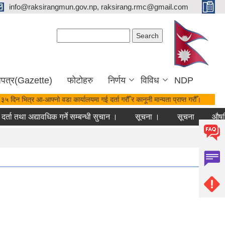
info@raksirangmun.gov.np, raksirang.rmc@gmail.com
Search form
Search
जपत्र(Gazette)
फोटोहरु
निर्णय
विविध
NDP
३५ दिन भित्र आ-आफ्नो वडा कार्यालयमा गई दर्ता गरौँ र कानूनी मान्यता प्राप्त गरौँ।
र्ता तथा अद्यावधिक गर्ने सम्बन्धी सुचान ।
सूचना ।
सूचना
औषधि 