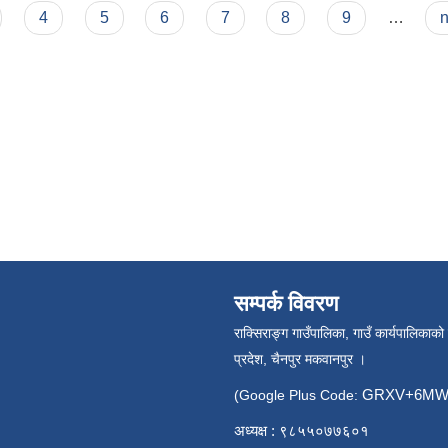
4
5
6
7
8
9
…
n
सम्पर्क विवरण
राक्सिराङ्ग गाउँपालिका, गाउँ कार्यपालिकाको
प्रदेश, चैनपुर मकवानपुर ।
GRXV+6MW 
(Google Plus Code:
अध्यक्ष : ९८५५०७७६०१