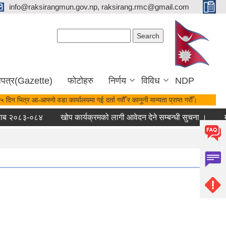
info@raksirangmun.gov.np, raksirang.rmc@gmail.com
Search form
Search
जपत्र(Gazette)
फोटोहरु
निर्णय
विविध
NDP
 दिन भित्र आ-आफ्नो वडा कार्यालयमा गई दर्ता गरौँ र कानूनी मान्यता प्राप्त गरौँ।
ब २०८३-०८४
खोप कार्यक्रमको लागी आवेदन देने सम्बन्धी सुचना ।
मौज