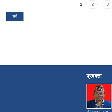
Pages
1
2
3
सबै
प्रवक्ता
हरि बहादुर प्रजा