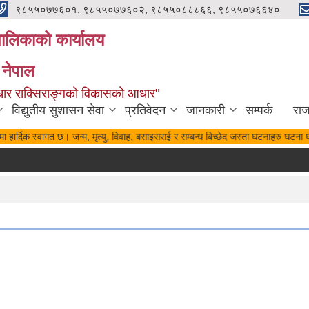
९८५५०७७६०१, ९८५५०७७६०२, ९८५५०८८८६६, ९८५५०७६६४०
यपालिकाको कार्यालय
 नेपाल
पुर्वाधार राक्सिराङ्गको विकासको आधार"
विद्युतीय सुशासन सेवा
प्रतिवेदन
जानकारी
सम्पर्क
रा
हार्दिक स्वागत छ। जन्म, मृत्यु, विवाह, बसाइसराई र सम्बन्ध बिच्छेद जस्ता घटनाहरु घटना घट