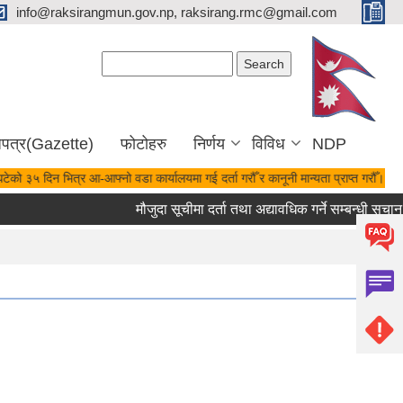
info@raksirangmun.gov.np, raksirang.rmc@gmail.com
Search form
Search
जपत्र(Gazette)
फोटोहरु
निर्णय
विविध
NDP
ेको ३५ दिन भित्र आ-आफ्नो वडा कार्यालयमा गई दर्ता गरौँ र कानूनी मान्यता प्राप्त गरौँ।
मौजुदा सूचीमा दर्ता तथा अद्यावधिक गर्ने सम्बन्धी सुचान 