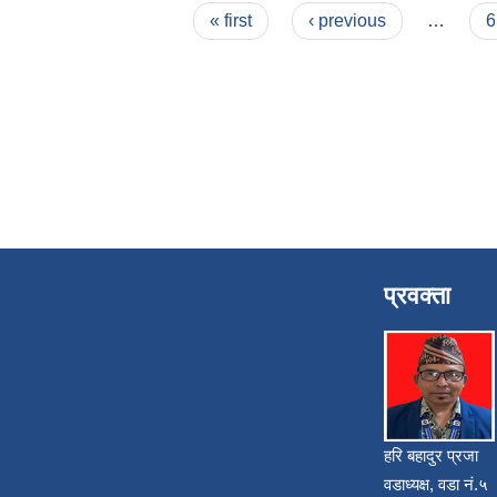
Pages
« first
‹ previous
…
6
प्रवक्ता
हरि बहादुर प्रजा
वडाध्यक्ष, वडा नं.५