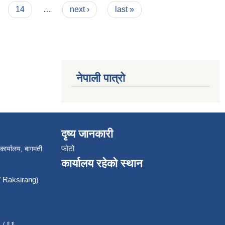
14
…
next ›
last »
नेपाली पात्रो
दृष्य जानकारी
फोटो
 कार्यालय, बागमती
कार्यालय रहेको स्थान
Raksirang
)
८८८६६