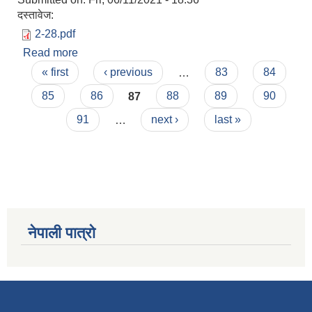
दस्तावेज:
2-28.pdf
Read more
about कोभिड-१९ संक्रमण (दोस्रो लहर) को २०७८ जेठ
Pages
२८ गतेसम्मको अद्यावधिक विवरण
« first
‹ previous
…
83
84
85
86
87
88
89
90
91
…
next ›
last »
नेपाली पात्रो
स्व-मुल्याङ्कन(Local Government Institutional Capacity Self-Assessment ))