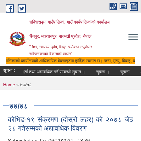
Skip to main content
राक्सिराङ्ग गाउँपालिका, गाउँ कार्यपालिकाको कार्यालय
चैनपुर, मकवानपुर, बागमती प्रदेश, नेपाल
"शिक्षा, स्वास्थ्य, कृषि, विद्युत, पर्यावरण र पुर्वाधार
राक्सिराङ्गको विकासको आधार"
कार्यपालिकाको कार्यालयको आधिकारिक वेबसाइटमा हार्दिक स्वागत छ। जन्म, मृत्यु, विवाह, बसाइ
सूचना :
मौजुदा सूचीमा दर्ता तथा अद्यावधिक गर्ने सम्बन्धी सुचान ।
सूचना ।
सूचना
औ
You are here
Home
» ७७/७८
७७/७८
कोभिड-१९ संक्रमण (दोस्रो लहर) को २०७८ जेठ
२८ गतेसम्मको अद्यावधिक विवरण
Submitted on:
Fri, 06/11/2021 - 18:36