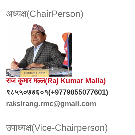
अध्यक्ष(ChairPerson)
राज कुमार मल्ल(Raj Kumar Malla)
९८५५०७७६०१(+9779855077601)
raksirang.rmc@gmail.com
उपाध्यक्ष(Vice-Chairperson)