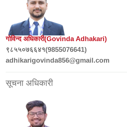
गोविन्द अधिकारी(Govinda Adhakari)
९८५५०७६६४१(9855076641)
adhikarigovinda856@gmail.com
सूचना अधिकारी