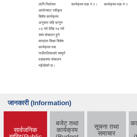
लागि निर्वाचन
कार्यक्रम वडा नं ९।
कार्यक्रम वडा नं ७
आयोगबाट स्वीकृत
बिशेष कार्यक्रम
अनुसार यहि फागुन
०३ गते देखि १७ गते
सम्म संचालन हुने
मतदाता शिक्षा बिशेष
कार्यक्रम यस
गाउँपालिकाको सम्पूर्ण
वडाहरुमा संचालन
भईरहेको छ।
जानकारी (Information)
बजेट तथा
का
सूचना तथा
सार्वजनिक
कार्यक्रम
समाचार
खरिद(Public
(Budget
(