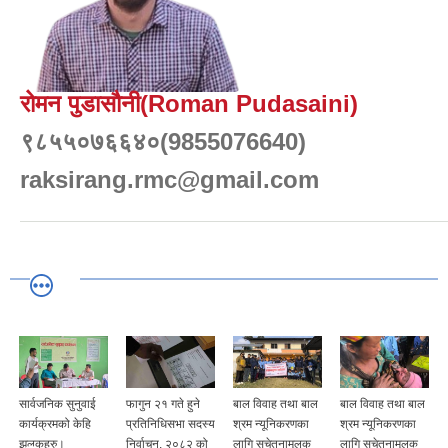
रोमन पुडासौनी(Roman Pudasaini)
९८५५०७६६४०(9855076640)
raksirang.rmc@gmail.com
सार्वजनिक सुनुवाई
फागुन २१ गते हुने
बाल विवाह तथा बाल
बाल विवाह तथा बाल
कार्यक्रमको केहि
प्रतिनिधिसभा सदस्य
श्रम न्यूनिकरणका
श्रम न्यूनिकरणका
झलकहरु।
निर्वाचन, २०८२ को
लागि सचेतनामूलक
लागि सचेतनामूलक