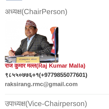
अध्यक्ष(ChairPerson)
राज कुमार मल्ल(Raj Kumar Malla)
९८५५०७७६०१(+9779855077601)
raksirang.rmc@gmail.com
उपाध्यक्ष(Vice-Chairperson)