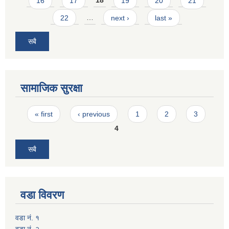
16
17
18
19
20
21
22
…
next ›
last »
सबै
सामाजिक सुरक्षा
Pages
« first
‹ previous
1
2
3
4
सबै
वडा विवरण
वडा नं. १
वडा नं. २