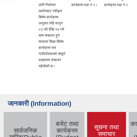
लागि निर्वाचन
कार्यक्रम वडा नं ९।
कार्यक्रम वडा नं ७
आयोगबाट स्वीकृत
बिशेष कार्यक्रम
अनुसार यहि फागुन
०३ गते देखि १७ गते
सम्म संचालन हुने
मतदाता शिक्षा बिशेष
कार्यक्रम यस
गाउँपालिकाको सम्पूर्ण
वडाहरुमा संचालन
भईरहेको छ।
जानकारी (Information)
बजेट तथा
का
सूचना तथा
सार्वजनिक
कार्यक्रम
समाचार