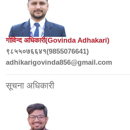
गोविन्द अधिकारी(Govinda Adhakari)
९८५५०७६६४१(9855076641)
adhikarigovinda856@gmail.com
सूचना अधिकारी