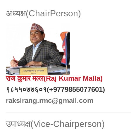
अध्यक्ष(ChairPerson)
राज कुमार मल्ल(Raj Kumar Malla)
९८५५०७७६०१(+9779855077601)
raksirang.rmc@gmail.com
उपाध्यक्ष(Vice-Chairperson)