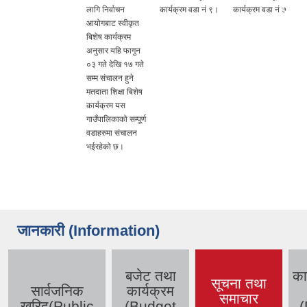
लागि निर्वाचन
कार्यक्रम वडा नं ९।
कार्यक्रम वडा नं ७
आयोगबाट स्वीकृत
बिशेष कार्यक्रम
अनुसार यहि फागुन
०३ गते देखि १७ गते
सम्म संचालन हुने
मतदाता शिक्षा बिशेष
कार्यक्रम यस
गाउँपालिकाको सम्पूर्ण
वडाहरुमा संचालन
भईरहेको छ।
जानकारी (Information)
बजेट तथा
का
सूचना तथा
सार्वजनिक
कार्यक्रम
समाचार
खरिद(Public
(Budget
(