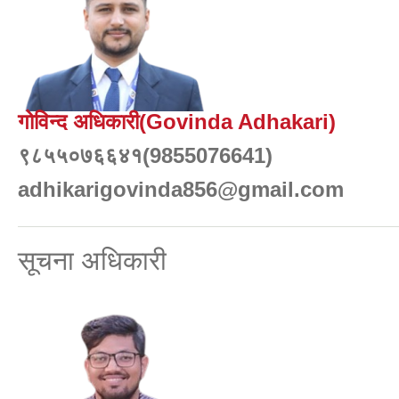
गोविन्द अधिकारी(Govinda Adhakari)
९८५५०७६६४१(9855076641)
adhikarigovinda856@gmail.com
सूचना अधिकारी