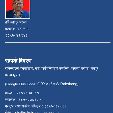
हरि बहादुर प्रजा
वडाध्यक्ष, वडा नं.५
९८५५०७६९४८
सम्पर्क विवरण
राक्सिराङ्ग गाउँपालिका, गाउँ कार्यपालिकाको कार्यालय, बागमती प्रदेश, चैनपुर
मकवानपुर ।
GRXV+6MW Raksirang
(Google Plus Code:
)
अध्यक्ष : ९८५५०७७६०१
उपाध्यक्ष : ९८५५०७७६०२
प्रमुख प्रशासकीय अधिकृत : ९८५५०८८८६६
ईमेल :
info@raksirangmun.gov.np