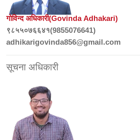
गोविन्द अधिकारी(Govinda Adhakari)
९८५५०७६६४१(9855076641)
adhikarigovinda856@gmail.com
सूचना अधिकारी