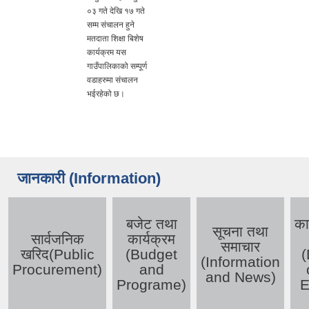
०३ गते देखि १७ गते
सम्म संचालन हुने
मतदाता शिक्षा बिशेष
कार्यक्रम यस
गाउँपालिकाको सम्पूर्ण
वडाहरुमा संचालन
भईरहेको छ।
जानकारी (Information)
बजेट तथा
का
सूचना तथा
सार्वजनिक
कार्यक्रम
समाचार
खरिद(Public
(Budget
(
(Information
Procurement)
and
and News)
Programe)
E