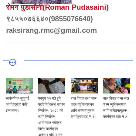
रोमन पुडासौनी(Roman Pudasaini)
९८५५०७६६४०(9855076640)
raksirang.rmc@gmail.com
सार्वजनिक सुनुवाई
फागुन २१ गते हुने
बाल विवाह तथा बाल
बाल विवाह तथा बाल
कार्यक्रमको केहि
प्रतिनिधिसभा सदस्य
श्रम न्यूनिकरणका
श्रम न्यूनिकरणका
झलकहरु।
निर्वाचन, २०८२ को
लागि सचेतनामूलक
लागि सचेतनामूलक
लागि निर्वाचन
कार्यक्रम वडा नं ९।
कार्यक्रम वडा नं ७
आयोगबाट स्वीकृत
बिशेष कार्यक्रम
अनुसार यहि फागुन