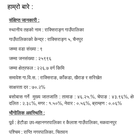
हाम्रो बारे :
संक्षिप्त जानकारी :
स्थानीय तहको नाम : राक्सिराङ्ग गाउँपालिका
गाउँपालिकाको केन्द्र : राक्सिराङ्ग ५, चैनपुर
जम्मा वडा संख्या : ९
जम्मा जनसंख्या : २५९९६
जम्मा क्षेत्रफल : २२६.७ वर्ग किमि
समावेश गा.वि.स. : राक्सिराङ, काँकडा, खैराङ र सरिखेत
साक्षरता दर : ७०.२%
बसोबास गर्ने मुख्य जातजाति : तामाङ : ४६.२५.%, चेपाङ : ४३.९६%, क्षे
दलित : २.३८%, मगर : १.५०%, नेवार : ०.५६%, ब्राम्हण : ०.०६%
भौगोलिक अवस्थिति :
पूर्व : हेटौडा उप-महानगरपालिका र कैलाश गाउँपालिका, मकवानपुर
पश्चिम : राप्ति नगरपालिका, चितवन
स्व-मुल्याङ्कन(Local Government Institutional Capacity Self-Assessment ))