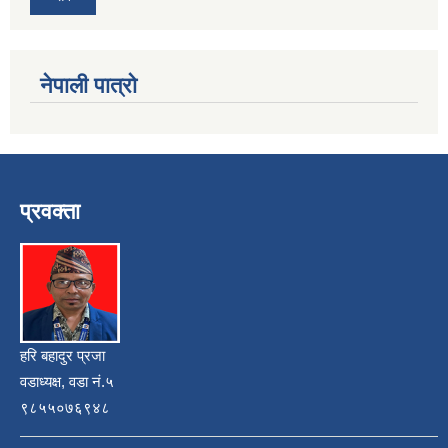
नेपाली पात्रो
प्रवक्ता
हरि बहादुर प्रजा
वडाध्यक्ष, वडा नं.५
९८५५०७६९४८