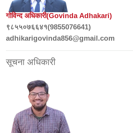
गोविन्द अधिकारी(Govinda Adhakari)
९८५५०७६६४१(9855076641)
adhikarigovinda856@gmail.com
सूचना अधिकारी