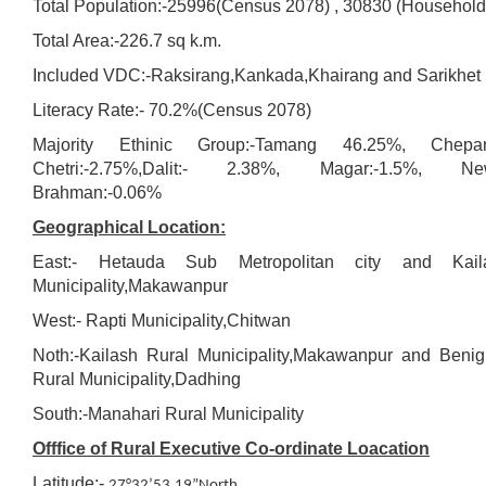
Total Population:-25996(Census 2078) , 30830 (Household
Total Area:-226.7 sq k.m.
Included VDC:-Raksirang,Kankada,Khairang and Sarikhet
Literacy Rate:- 70.2%(Census 2078)
Majority Ethinic Group:-Tamang 46.25%, Chepan
Chetri:-2.75%,Dalit:- 2.38%, Magar:-1.5%, New
Brahman:-0.06%
Geographical Location:
East:- Hetauda Sub Metropolitan city and Kail
Municipality,Makawanpur
West:- Rapti Municipality,Chitwan
Noth:-Kailash Rural Municipality,Makawanpur and Beni
Rural Municipality,Dadhing
South:-Manahari Rural Municipality
Offfice of Rural Executive Co-ordinate Loacation
Latitude:-
27°32’53.19”North