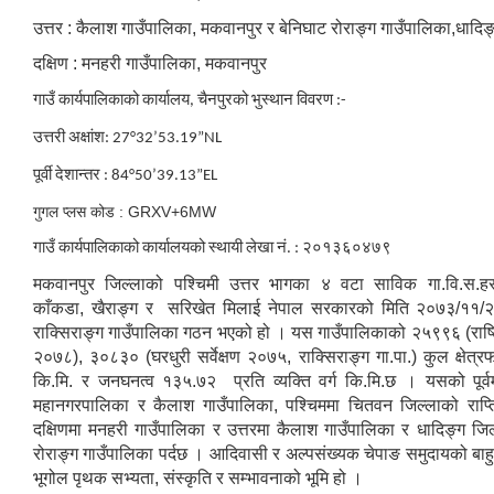
उत्तर : कैलाश गाउँपालिका, मकवानपुर र बेनिघाट रोराङ्ग गाउँपालिका,धादिङ
दक्षिण : मनहरी गाउँपालिका, मकवानपुर
गाउँ कार्यपालिकाको कार्यालय, चैनपुरको
भुस्थान विवरण :-
उत्तरी अक्षांश: 27°32’53.19”NL
पूर्वी देशान्तर : 84°50’39.13”EL
गुगल प्लस कोड : GRXV+6MW
गाउँ कार्यपालिकाको कार्यालयको स्थायी लेखा नं. : २०१३६०४७९
मकवानपुर जिल्लाको पश्चिमी उत्तर भागका ४ वटा साविक गा.वि.स.हरु
काँकडा, खैराङ्ग र सरिखेत मिलाई नेपाल सरकारको मिति २०७३/११/२७
राक्सिराङ्ग गाउँपालिका गठन भएको हो । यस गाउँपालिकाको २५९९६ (राष्
२०७८), ३०८३० (घरधुरी सर्वेक्षण २०७५, राक्सिराङ्ग गा.पा.) कुल क्षेत्
कि.मि. र जनघनत्व १३५.७२ प्रति व्यक्ति वर्ग कि.मि.छ । यसको पूर्व
महानगरपालिका र कैलाश गाउँपालिका, पश्चिममा चितवन जिल्लाको राप्
दक्षिणमा मनहरी गाउँपालिका र उत्तरमा कैलाश गाउँपालिका र धादिङ्ग जिल
रोराङ्ग गाउँपालिका पर्दछ । आदिवासी र अल्पसंख्यक चेपाङ समुदायको बाहु
भूगोल पृथक सभ्यता, संस्कृति र सम्भावनाको भूमि हो ।