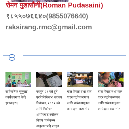
रोमन पुडासौनी(Roman Pudasaini)
९८५५०७६६४०(9855076640)
raksirang.rmc@gmail.com
फागुन २१ गते हुने
बाल विवाह तथा बाल
बाल विवाह तथा बाल
सार्वजनिक सुनुवाई
प्रतिनिधिसभा सदस्य
श्रम न्यूनिकरणका
श्रम न्यूनिकरणका
कार्यक्रमको केहि
निर्वाचन, २०८२ को
लागि सचेतनामूलक
लागि सचेतनामूलक
झलकहरु।
लागि निर्वाचन
कार्यक्रम वडा नं ९।
कार्यक्रम वडा नं ७
आयोगबाट स्वीकृत
बिशेष कार्यक्रम
अनुसार यहि फागुन