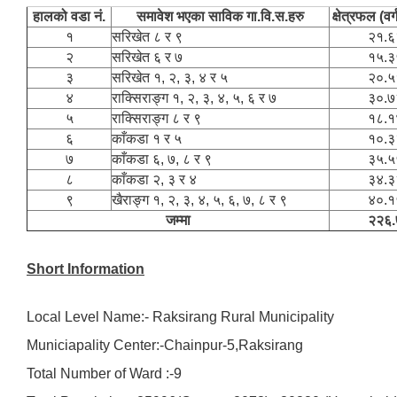
हालको वडा नं.
समावेश भएका साविक गा.वि.स.हरु
क्षेत्रफल (वर्
१
सरिखेत ८ र ९
२१.६
२
सरिखेत ६ र ७
१५.३
३
सरिखेत १, २, ३, ४ र ५
२०.५
४
राक्सिराङ्ग १, २, ३, ४, ५, ६ र ७
३०.७
५
राक्सिराङ्ग ८ र ९
१८.१
६
काँकडा १ र ५
१०.३
७
काँकडा ६, ७, ८ र ९
३५.५
८
काँकडा २, ३ र ४
३४.३
९
खैराङ्ग १, २, ३, ४, ५, ६, ७, ८ र ९
४०.१
जम्मा
२२६.
Short Information
Local Level Name:- Raksirang Rural Municipality
Municiapality Center:-Chainpur-5,Raksirang
Total Number of Ward :-9