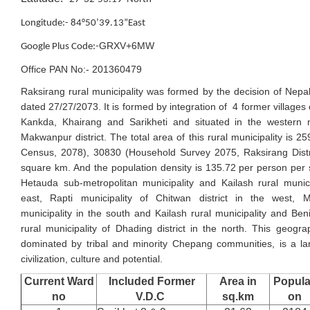
Longitude:- 84°50’39.13”East
GRXV+6MW
Google Plus Code:-
Office PAN No:- 201360479
Raksirang rural municipality was formed by the decision of Nep
dated 27/27/2073. It is formed by integration of 4 former villages
Kankda, Khairang and Sarikheti and situated in the western n
Makwanpur district. The total area of this rural municipality is 2
Census, 2078), 30830 (Household Survey 2075, Raksirang Distri
square km. And the population density is 135.72 per person per 
Hetauda sub-metropolitan municipality and Kailash rural munici
east, Rapti municipality of Chitwan district in the west, M
municipality in the south and Kailash rural municipality and Be
rural municipality of Dhading district in the north. This geogra
dominated by tribal and minority Chepang communities, is a lan
civilization, culture and potential.
Current Ward
Included Former
Area in
Popula
no
V.D.C
sq.km
on