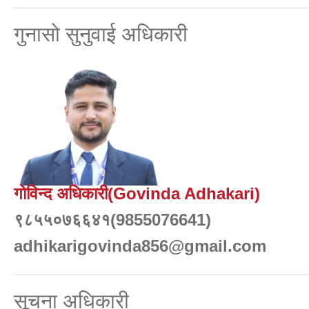
गुनासो सुनुवाई अधिकारी
गोविन्द अधिकारी(Govinda Adhakari)
९८५५०७६६४१(9855076641)
adhikarigovinda856@gmail.com
सूचना अधिकारी