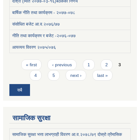
दोश्रो (मिति २०७७-०३-१६)बैठकको निर्णय
बार्षिक नीति तथा कार्यक्रम - २०७७-०७८
संसोधित बजेट आ.व.२०७६/७७
नीति तथा कार्यक्रम र बजेट -२०७६-०७७
आयव्यय विवरण २०७५/०७६
Pages
« first
‹ previous
1
2
3
4
5
next ›
last »
सबै
सामाजिक सुरक्षा
सामाजिक सुरक्षा भत्ता लाभग्राही विवरण आ.व.२०७८/७९ दोस्रो त्रैमासिक