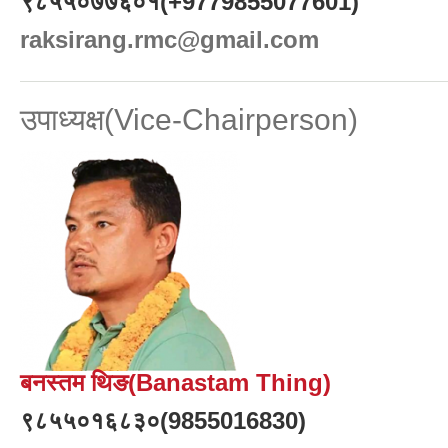
९८५५०७७६०१(+9779855077601)
raksirang.rmc@gmail.com
उपाध्यक्ष(Vice-Chairperson)
बनस्तम थिङ(Banastam Thing)
९८५५०१६८३०(9855016830)