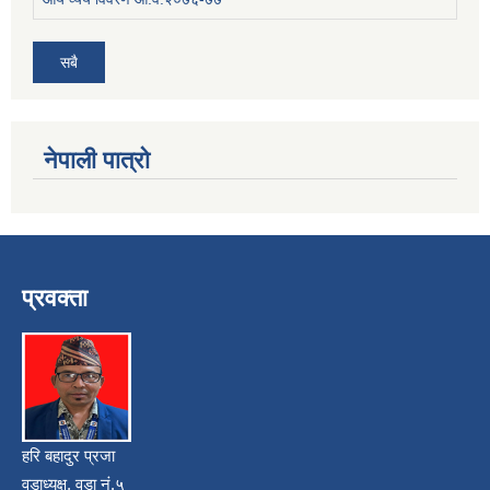
सबै
नेपाली पात्रो
प्रवक्ता
हरि बहादुर प्रजा
वडाध्यक्ष, वडा नं.५