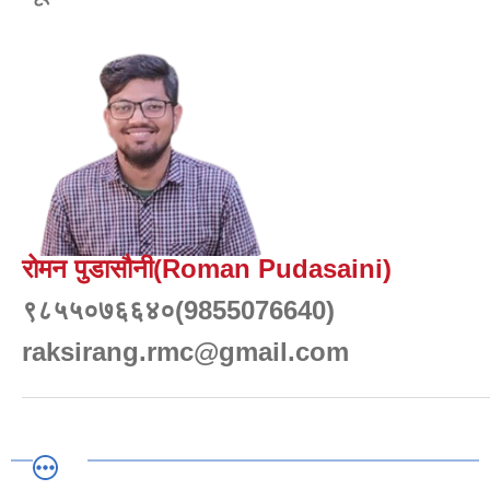
रोमन पुडासौनी(Roman Pudasaini)
९८५५०७६६४०(9855076640)
raksirang.rmc@gmail.com