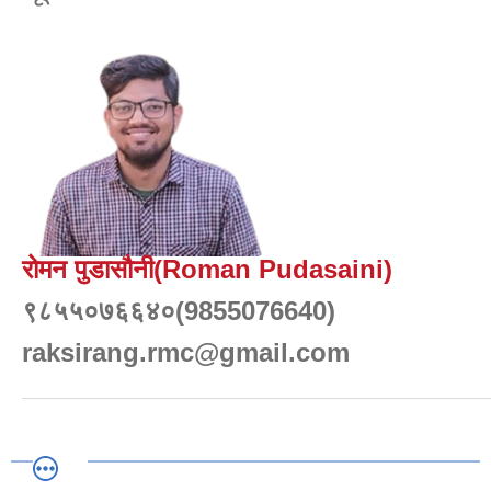
रोमन पुडासौनी(Roman Pudasaini)
९८५५०७६६४०(9855076640)
raksirang.rmc@gmail.com