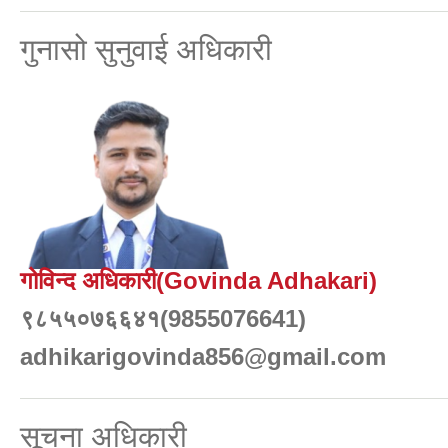
गुनासो सुनुवाई अधिकारी
गोविन्द अधिकारी(Govinda Adhakari)
९८५५०७६६४१(9855076641)
adhikarigovinda856@gmail.com
सूचना अधिकारी