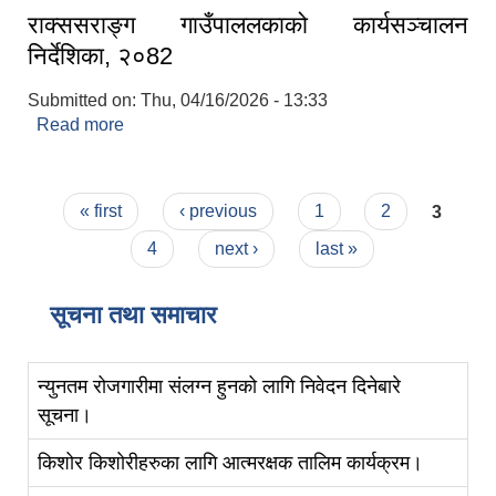
राक्ससराङ्ग गाउँपाललकाको कार्यसञ्चालन
निर्देशिका, २०82
Submitted on:
Thu, 04/16/2026 - 13:33
Read more
about राक्ससराङ्ग गाउँपाललकाको कार्यसञ्चालन
निर्देशिका, २०82
Pages
« first
‹ previous
1
2
3
4
next ›
last »
सूचना तथा समाचार
न्युनतम रोजगारीमा संलग्न हुनको लागि निवेदन दिनेबारे
सूचना।
किशोर किशोरीहरुका लागि आत्मरक्षक तालिम कार्यक्रम।
स्व-मुल्याङ्कन(Local Government Institutional Capacity Self-Assessment ))