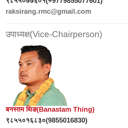
९८५५०७७६०१(+9779855077601)
raksirang.rmc@gmail.com
उपाध्यक्ष(Vice-Chairperson)
बनस्तम थिङ(Banastam Thing)
९८५५०१६८३०(9855016830)