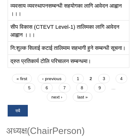
व्यवसाय व्यवस्थापनसम्बन्धी सहयोगका लागि आवेदन आह्वान
।।।
सीप विकास (CTEVT Level-1) तालिमका लागि आवेदन
आह्वान ।।।
नि:शुल्क सिलाई कटाई तालिमाम सहभागी हुने सम्बन्धी सूचना।
द्रुत प्रतिकार्य टोलि परिचालन सम्बन्धमा।
Pages
« first
‹ previous
1
2
3
4
5
6
7
8
9
…
next ›
last »
सबै
अध्यक्ष(ChairPerson)