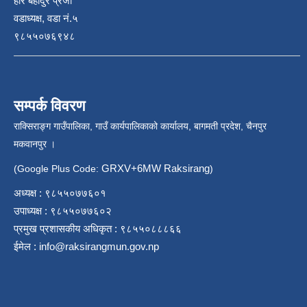
हरि बहादुर प्रजा
वडाध्यक्ष, वडा नं.५
९८५५०७६९४८
सम्पर्क विवरण
राक्सिराङ्ग गाउँपालिका, गाउँ कार्यपालिकाको कार्यालय, बागमती प्रदेश, चैनपुर
मकवानपुर ।
GRXV+6MW Raksirang
(Google Plus Code:
)
अध्यक्ष : ९८५५०७७६०१
उपाध्यक्ष : ९८५५०७७६०२
प्रमुख प्रशासकीय अधिकृत : ९८५५०८८८६६
ईमेल :
info@raksirangmun.gov.np