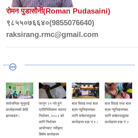
रोमन पुडासौनी(Roman Pudasaini)
९८५५०७६६४०(9855076640)
raksirang.rmc@gmail.com
सार्वजनिक सुनुवाई
फागुन २१ गते हुने
बाल विवाह तथा बाल
बाल विवाह तथा बाल
कार्यक्रमको केहि
प्रतिनिधिसभा सदस्य
श्रम न्यूनिकरणका
श्रम न्यूनिकरणका
झलकहरु।
निर्वाचन, २०८२ को
लागि सचेतनामूलक
लागि सचेतनामूलक
लागि निर्वाचन
कार्यक्रम वडा नं ९।
कार्यक्रम वडा नं ७
आयोगबाट स्वीकृत
बिशेष कार्यक्रम