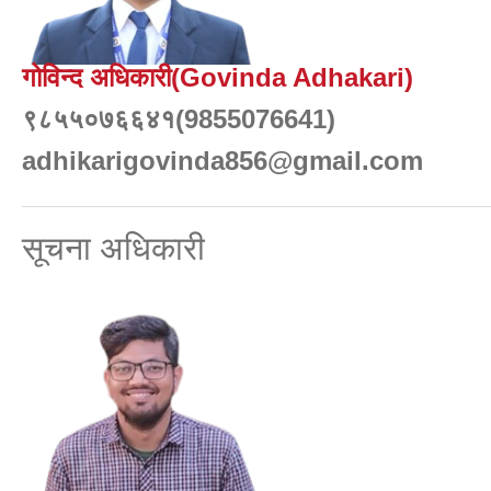
गोविन्द अधिकारी(Govinda Adhakari)
९८५५०७६६४१(9855076641)
adhikarigovinda856@gmail.com
सूचना अधिकारी