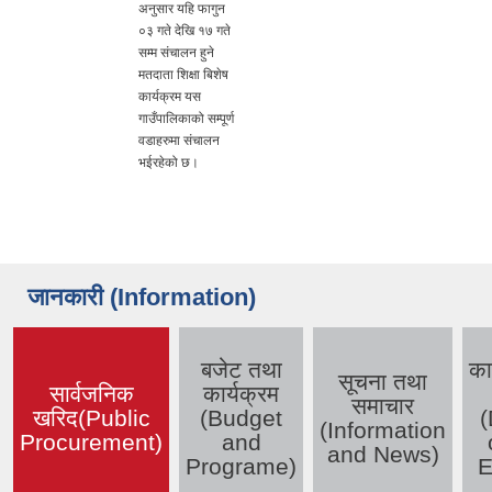
अनुसार यहि फागुन
०३ गते देखि १७ गते
सम्म संचालन हुने
मतदाता शिक्षा बिशेष
कार्यक्रम यस
गाउँपालिकाको सम्पूर्ण
वडाहरुमा संचालन
भईरहेको छ।
जानकारी (Information)
बजेट तथा
का
सूचना तथा
सार्वजनिक
कार्यक्रम
समाचार
खरिद(Public
(Budget
(
(active tab)
(Information
Procurement)
and
and News)
Programe)
E