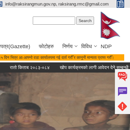
info@raksirangmun.gov.np, raksirang.rmc@gmail.com
Search form
Search
जपत्र(Gazette)
फोटोहरु
निर्णय
विविध
NDP
ो ३५ दिन भित्र आ-आफ्नो वडा कार्यालयमा गई दर्ता गरौँ र कानूनी मान्यता प्राप्त गरौँ।
ो किताब २०८३-०८४
खोप कार्यक्रमको लागी आवेदन देने सम्बन्धी सुचना ।