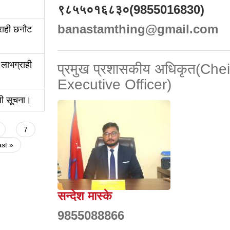
९८५५०१६८३०(9855016830)
banastamthing@gmail.com
ाही छनौट
 लाभग्राही
प्रमुख प्रशासकीय अधिकृत(Chei
Executive Officer)
्धी सूचना।
7
ast »
सन्देश मास्के
9855088866