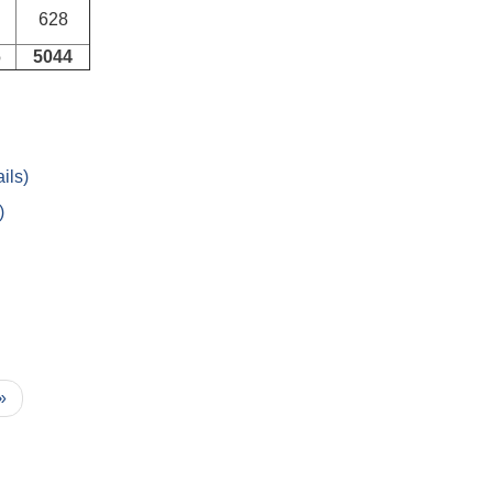
628
6
5044
ils)
)
 »