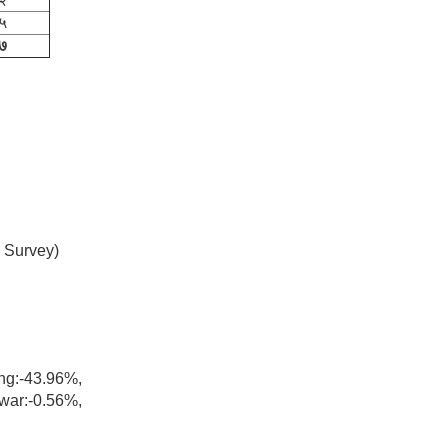
५
७
 Survey)
g:-43.96%,
ar:-0.56%,