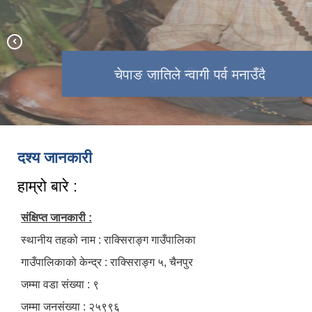
राक्सिराङ्ग ६ सिलिंगेबाट देखिने दृश्य
चेपाङ जातिले न्वागी पर्व मनाउँदै
मनमोहक दृश्य, राक्सिराङ्ग ८
लाल पार्क, राक्सिराङ्ग ५
सुन्दर राक्सिराङ्ग
दश्य जानकारी
हाम्रो बारे :
संक्षिप्त जानकारी :
स्थानीय तहको नाम : राक्सिराङ्ग गाउँपालिका
गाउँपालिकाको केन्द्र : राक्सिराङ्ग ५, चैनपुर
जम्मा वडा संख्या : ९
जम्मा जनसंख्या : २५९९६