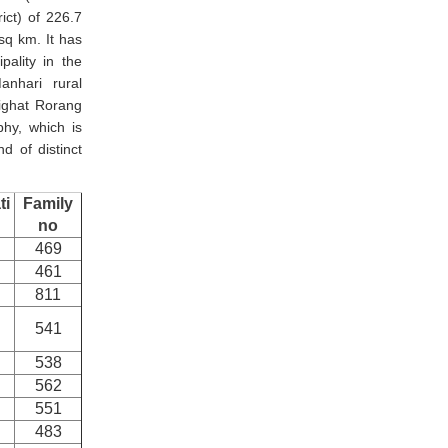
ct) of 226.7
sq km. It has
pality in the
anhari rural
nighat Rorang
phy, which is
d of distinct
ti
Family
no
469
461
811
541
538
562
551
483