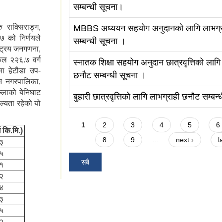
सम्बन्धी सूचना।
 राक्सिराङ्ग,
MBBS अध्ययन सहयोग अनुदानको लागि लाभग्र
 को निर्णयले
सम्बन्धी सूचना ।
ट्रिय जनगणना,
रफल २२६.७ वर्ग
स्‍नातक शिक्षा सहयोग अनुदान छात्रवृत्तिको लागि
मा हेटौडा उप-
छनौट सम्बन्धी सूचना ।
ति नगरपालिका,
्लाको बेनिघाट
बुहारी छात्रवृत्तिको लागि लाभग्राही छनौट सम्बन
ल्यता रहेको यो
Pages
1
2
3
4
5
6
ग कि.मि.)
8
9
…
next ›
l
३
५
सबै
१
२
४
३
५
२