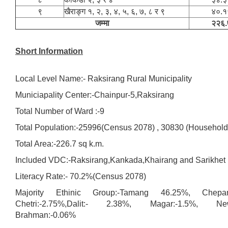
९
खैराङ्ग १, २, ३, ४, ५, ६, ७, ८ र ९
४०.१
जम्मा
२२६.
Short Information
Local Level Name:- Raksirang Rural Municipality
Municiapality Center:-Chainpur-5,Raksirang
Total Number of Ward :-9
Total Population:-25996(Census 2078) , 30830 (Household
Total Area:-226.7 sq k.m.
Included VDC:-Raksirang,Kankada,Khairang and Sarikhet
Literacy Rate:- 70.2%(Census 2078)
Majority Ethinic Group:-Tamang 46.25%, Chepan
Chetri:-2.75%,Dalit:- 2.38%, Magar:-1.5%, New
Brahman:-0.06%