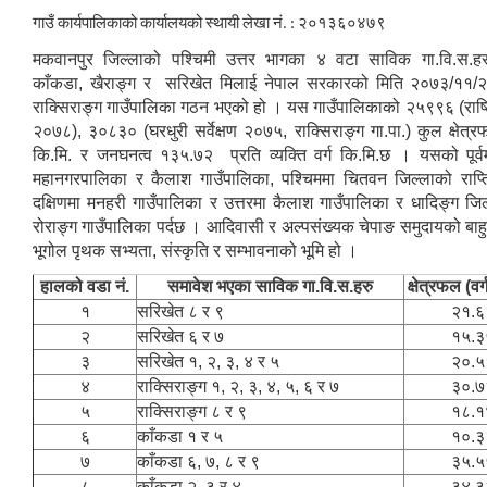
गाउँ कार्यपालिकाको कार्यालयको स्थायी लेखा नं. : २०१३६०४७९
मकवानपुर जिल्लाको पश्चिमी उत्तर भागका ४ वटा साविक गा.वि.स.हरु
काँकडा, खैराङ्ग र सरिखेत मिलाई नेपाल सरकारको मिति २०७३/११/२७
राक्सिराङ्ग गाउँपालिका गठन भएको हो । यस गाउँपालिकाको २५९९६ (राष्
२०७८), ३०८३० (घरधुरी सर्वेक्षण २०७५, राक्सिराङ्ग गा.पा.) कुल क्षेत्
कि.मि. र जनघनत्व १३५.७२ प्रति व्यक्ति वर्ग कि.मि.छ । यसको पूर्व
महानगरपालिका र कैलाश गाउँपालिका, पश्चिममा चितवन जिल्लाको राप्
दक्षिणमा मनहरी गाउँपालिका र उत्तरमा कैलाश गाउँपालिका र धादिङ्ग जिल
रोराङ्ग गाउँपालिका पर्दछ । आदिवासी र अल्पसंख्यक चेपाङ समुदायको बाहु
भूगोल पृथक सभ्यता, संस्कृति र सम्भावनाको भूमि हो ।
हालको वडा नं.
समावेश भएका साविक गा.वि.स.हरु
क्षेत्रफल (वर्
१
सरिखेत ८ र ९
२१.६
२
सरिखेत ६ र ७
१५.३
३
सरिखेत १, २, ३, ४ र ५
२०.५
४
राक्सिराङ्ग १, २, ३, ४, ५, ६ र ७
३०.७
५
राक्सिराङ्ग ८ र ९
१८.१
६
काँकडा १ र ५
१०.३
७
काँकडा ६, ७, ८ र ९
३५.५
८
काँकडा २, ३ र ४
३४.३