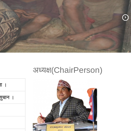
अध्यक्ष(ChairPerson)
ना ।
 सुचान ।