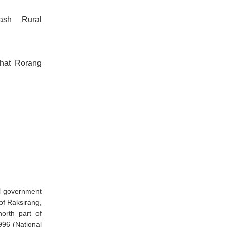
ash Rural
ghat Rorang
al government
 of Raksirang,
orth part of
5996 (National