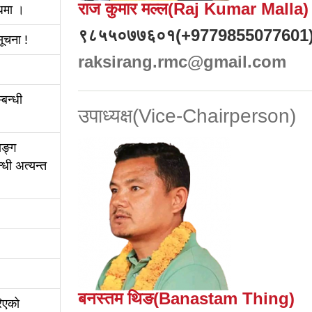
राज कुमार मल्ल(Raj Kumar Malla)
्धमा ।
९८५५०७७६०१(+9779855077601
ूचना !
raksirang.rmc@gmail.com
बन्धी
उपाध्यक्ष(Vice-Chairperson)
ाङ्ग
धी अत्यन्त
बनस्तम थिङ(Banastam Thing)
रिएको