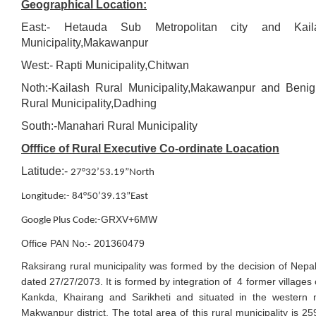
Geographical Location:
East:- Hetauda Sub Metropolitan city and Kail
Municipality,Makawanpur
West:- Rapti Municipality,Chitwan
Noth:-Kailash Rural Municipality,Makawanpur and Beni
Rural Municipality,Dadhing
South:-Manahari Rural Municipality
Offfice of Rural Executive Co-ordinate Loacation
Latitude:-
27°32’53.19”North
Longitude:- 84°50’39.13”East
GRXV+6MW
Google Plus Code:-
Office PAN No:- 201360479
Raksirang rural municipality was formed by the decision of Nep
dated 27/27/2073. It is formed by integration of 4 former villages
Kankda, Khairang and Sarikheti and situated in the western n
Makwanpur district. The total area of this rural municipality is 2