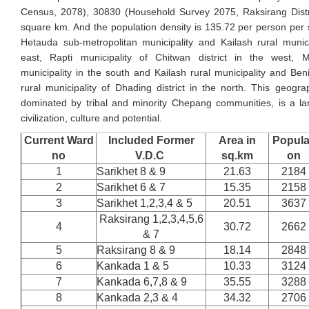
Census, 2078), 30830 (Household Survey 2075, Raksirang Distri
square km. And the population density is 135.72 per person per 
Hetauda sub-metropolitan municipality and Kailash rural munici
east, Rapti municipality of Chitwan district in the west, M
municipality in the south and Kailash rural municipality and Be
rural municipality of Dhading district in the north. This geogra
dominated by tribal and minority Chepang communities, is a lan
civilization, culture and potential.
Current Ward
Included Former
Area in
Popula
no
V.D.C
sq.km
on
1
Sarikhet 8 & 9
21.63
2184
2
Sarikhet 6 & 7
15.35
2158
3
Sarikhet 1,2,3,4 & 5
20.51
3637
Raksirang 1,2,3,4,5,6
4
30.72
2662
& 7
5
Raksirang 8 & 9
18.14
2848
6
Kankada 1 & 5
10.33
3124
7
Kankada 6,7,8 & 9
35.55
3288
8
Kankada 2,3 & 4
34.32
2706