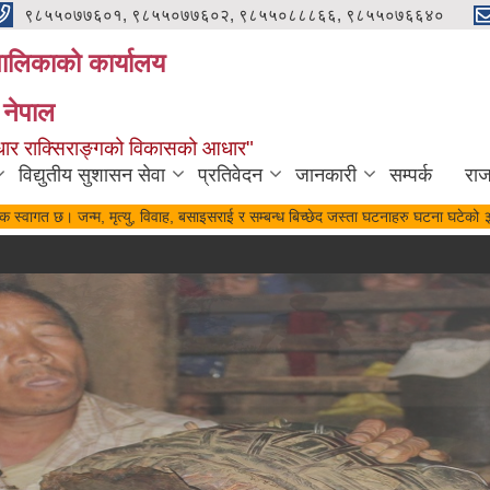
९८५५०७७६०१, ९८५५०७७६०२, ९८५५०८८८६६, ९८५५०७६६४०
यपालिकाको कार्यालय
 नेपाल
पुर्वाधार राक्सिराङ्गको विकासको आधार"
विद्युतीय सुशासन सेवा
प्रतिवेदन
जानकारी
सम्पर्क
रा
र्दिक स्वागत छ। जन्म, मृत्यु, विवाह, बसाइसराई र सम्बन्ध बिच्छेद जस्ता घटनाहरु घटना घटेक
रात