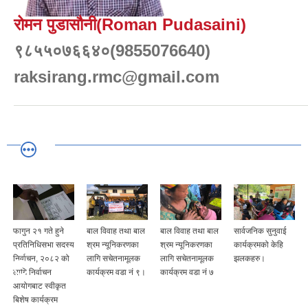
रोमन पुडासौनी(Roman Pudasaini)
९८५५०७६६४०(9855076640)
raksirang.rmc@gmail.com
फागुन २१ गते हुने
बाल विवाह तथा बाल
बाल विवाह तथा बाल
सार्वजनिक सुनुवाई
प्रतिनिधिसभा सदस्य
श्रम न्यूनिकरणका
श्रम न्यूनिकरणका
कार्यक्रमको केहि
निर्वाचन, २०८२ को
लागि सचेतनामूलक
लागि सचेतनामूलक
झलकहरु।
लागि निर्वाचन
कार्यक्रम वडा नं ९।
कार्यक्रम वडा नं ७
आयोगबाट स्वीकृत
बिशेष कार्यक्रम