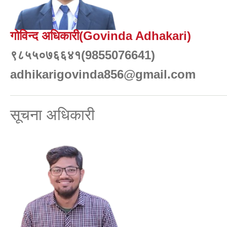
गोविन्द अधिकारी(Govinda Adhakari)
९८५५०७६६४१(9855076641)
adhikarigovinda856@gmail.com
सूचना अधिकारी