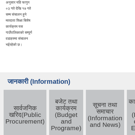
अनुसार यहि फागुन
०३ गते देखि १७ गते
सम्म संचालन हुने
मतदाता शिक्षा बिशेष
कार्यक्रम यस
गाउँपालिकाको सम्पूर्ण
वडाहरुमा संचालन
भईरहेको छ।
जानकारी (Information)
बजेट तथा
का
सूचना तथा
सार्वजनिक
कार्यक्रम
समाचार
खरिद(Public
(Budget
(
(Information
Procurement)
and
and News)
Programe)
E