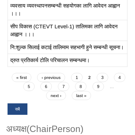
व्यवसाय व्यवस्थापनसम्बन्धी सहयोगका लागि आवेदन आह्वान
।।।
सीप विकास (CTEVT Level-1) तालिमका लागि आवेदन
आह्वान ।।।
नि:शुल्क सिलाई कटाई तालिमाम सहभागी हुने सम्बन्धी सूचना।
द्रुत प्रतिकार्य टोलि परिचालन सम्बन्धमा।
Pages
« first
‹ previous
1
2
3
4
5
6
7
8
9
…
next ›
last »
सबै
अध्यक्ष(ChairPerson)