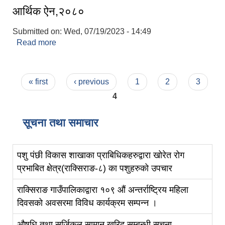
आर्थिक ऐन,२०८०
Submitted on:
Wed, 07/19/2023 - 14:49
Read more
about आर्थिक ऐन,२०८०
Pages
« first
‹ previous
1
2
3
4
सूचना तथा समाचार
पशु पंछी विकास शाखाका प्राबिधिकहरुद्वारा खोरेत रोग
प्रभाबित क्षेत्र(राक्सिराङ-८) का पशुहरुको उपचार
राक्सिराङ गाउँपालिकाद्वारा १०९ औं अन्तर्राष्ट्रिय महिला
दिवसको अवसरमा विविध कार्यक्रम सम्पन्न ।
औषधि तथा सर्जिकल सामान खरिद सम्बन्धी सूचना
स्व-मुल्याङ्कन(Local Government Institutional Capacity Self-Assessment ))