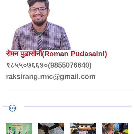
रोमन पुडासौनी(Roman Pudasaini)
९८५५०७६६४०(9855076640)
raksirang.rmc@gmail.com