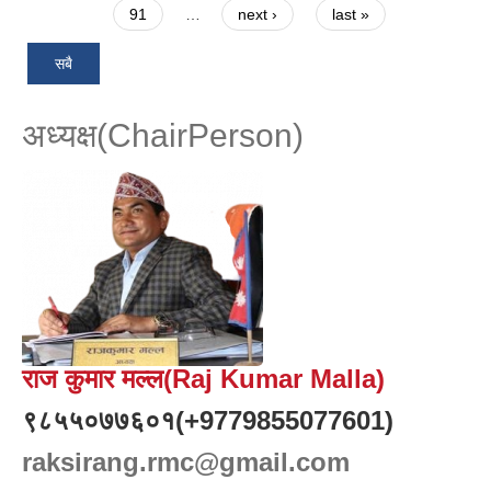
91
…
next ›
last »
सबै
अध्यक्ष(ChairPerson)
राज कुमार मल्ल(Raj Kumar Malla)
९८५५०७७६०१(+9779855077601)
raksirang.rmc@gmail.com