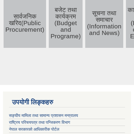
बजेट तथा
का
सूचना तथा
सार्वजनिक
कार्यक्रम
समाचार
खरिद(Public
(Budget
(
(Information
Procurement)
and
and News)
Programe)
E
उपयोगी लिङ्कहरु
सङ्घीय मामिला तथा सामान्य प्रशासन मन्त्रालय
राष्ट्रिय परिचयपत्र तथा पन्जिकरण विभाग
नेपाल सरकारको आधिकारीक पोर्टल