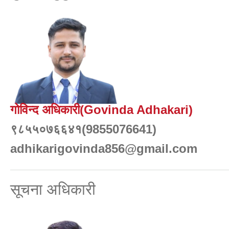
गोविन्द अधिकारी(Govinda Adhakari)
९८५५०७६६४१(9855076641)
adhikarigovinda856@gmail.com
सूचना अधिकारी